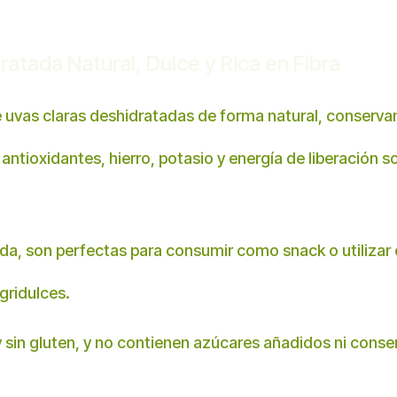
atada Natural, Dulce y Rica en Fibra
e uvas claras deshidratadas de forma natural, conservan
 antioxidantes, hierro, potasio y energía de liberación 
da, son perfectas para consumir como snack o utilizar e
gridulces.
sin gluten, y no contienen azúcares añadidos ni conserv