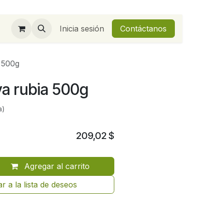
Inicia sesión
Contáctanos
 500g
va rubia 500g
a)
209,02
$
Agregar al carrito
r a la lista de deseos