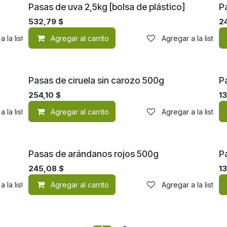
Pasas de uva 2,5kg [bolsa de plástico]
P
532,79
$
2
a la lista de deseos
Agregar al carrito
Agregar a la lista 
Pasas de ciruela sin carozo 500g
P
254,10
$
1
a la lista de deseos
Agregar al carrito
Agregar a la lista 
Pasas de arándanos rojos 500g
P
245,08
$
1
a la lista de deseos
Agregar al carrito
Agregar a la lista 