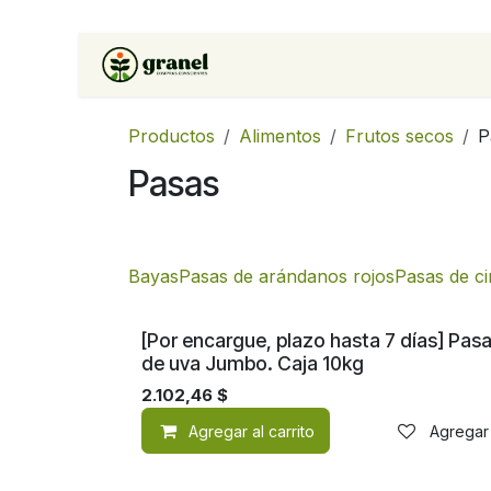
Ir al contenido
Inicio
Tienda
Soluciones 
Productos
Alimentos
Frutos secos
P
Pasas
Bayas
Pasas de arándanos rojos
Pasas de ci
[Por encargue, plazo hasta 7 días] Pas
de uva Jumbo. Caja 10kg
2.102,46
$
Agregar al carrito
Agregar 