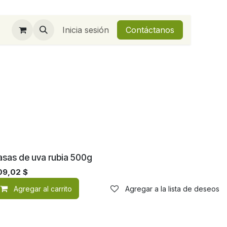
Inicia sesión
Contáctanos
asas de uva rubia 500g
09,02
$
de deseos
Agregar al carrito
Agregar a la lista de deseos