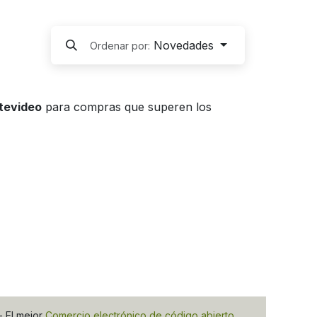
Novedades
Ordenar por:
ntevideo
para compras que superen los
- El mejor
Comercio electrónico de código abierto