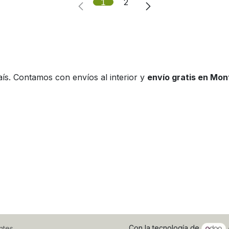
1
2
ís. Contamos con envíos al interior y
envío gratis en Mo
Con la tecnología de
ntes