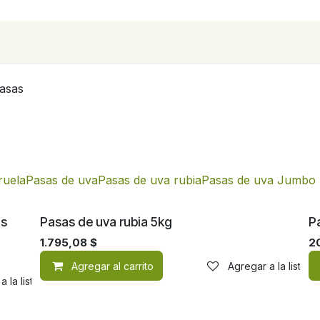
para empresas
Contáctanos
Recetas
asas
ruela
Pasas de uva
Pasas de uva rubia
Pasas de uva Jumbo
as
Pasas de uva rubia 5kg
P
1.795,08
$
2
Agregar al carrito
Agregar a la lista 
a la lista de deseos