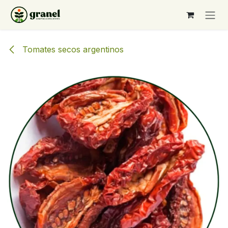
Ir al contenido
Tomates secos argentinos