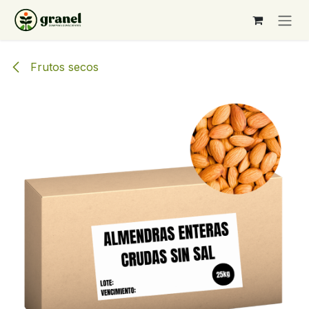
Ir al contenido
Frutos secos