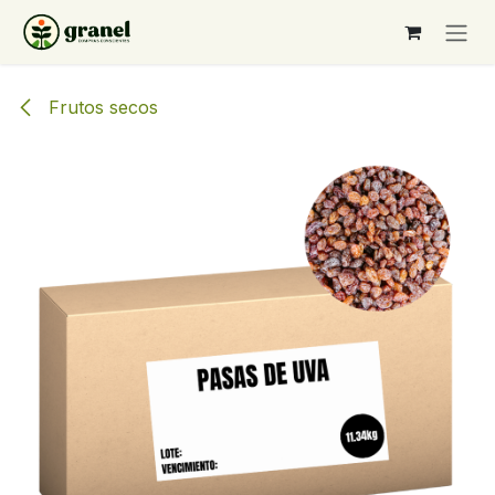
Ir al contenido
Frutos secos