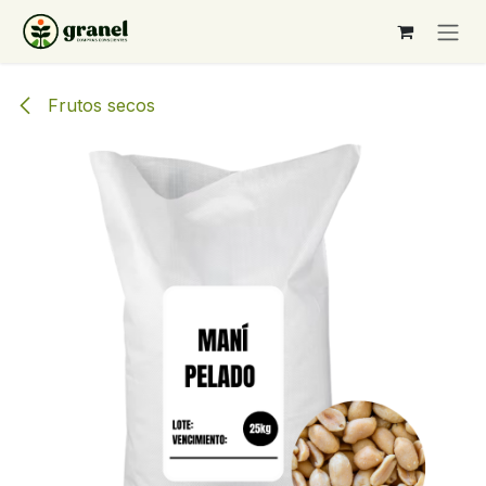
Ir al contenido
Frutos secos