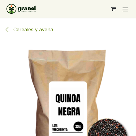
Ir al contenido
Cereales y avena