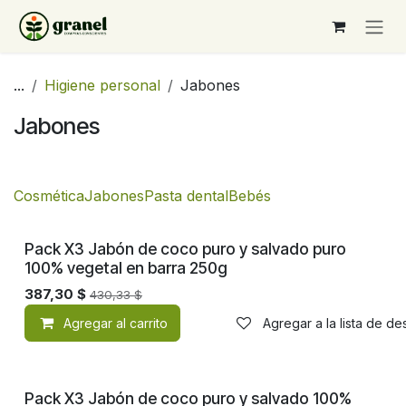
Ir al contenido
...
Higiene personal
Jabones
Jabones
Cosmética
Jabones
Pasta dental
Bebés
Pack X3 Jabón de coco puro y salvado puro
100% vegetal en barra 250g
387,30
$
430,33
$
Agregar al carrito
Agregar a la lista de d
Pack X3 Jabón de coco puro y salvado 100%