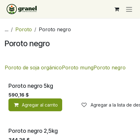
Ir al contenido
...
Poroto
Poroto negro
Poroto negro
Poroto de soja orgánico
Poroto mung
Poroto negro
Poroto negro 5kg
590,16
$
Agregar al carrito
Agregar a la lista de d
Poroto negro 2,5kg
344,26
$