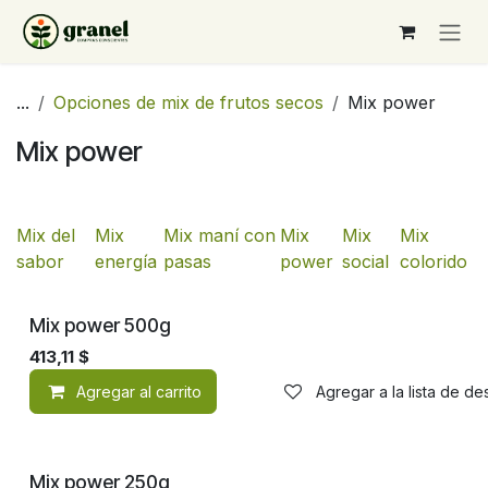
Ir al contenido
...
Opciones de mix de frutos secos
Mix power
Mix power
Mix del
Mix
Mix maní con
Mix
Mix
Mix
sabor
energía
pasas
power
social
colorido
Mix power 500g
413,11
$
Agregar al carrito
Agregar a la lista de d
Mix power 250g