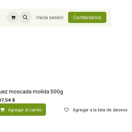
Inicia sesión
Contáctanos
uez moscada molida 500g
97,54
$
de deseos
Agregar al carrito
Agregar a la lista de deseos