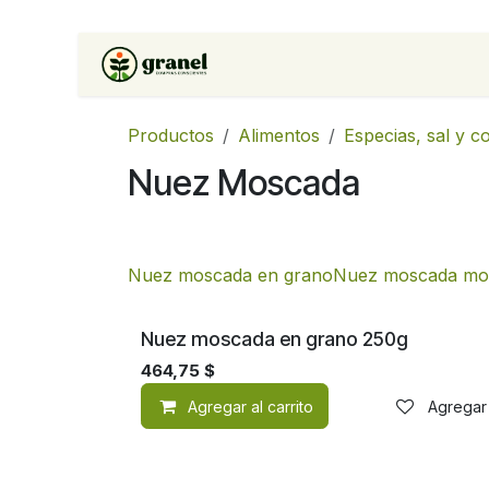
Ir al contenido
Inicio
Tienda
Soluciones 
Productos
Alimentos
Especias, sal y 
Nuez Moscada
Nuez moscada en grano
Nuez moscada mol
Nuez moscada en grano 250g
464,75
$
Agregar al carrito
Agregar 