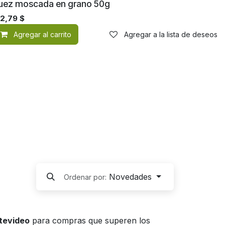
uez moscada en grano 50g
32,79
$
Agregar al carrito
Agregar a la lista de deseos
de deseos
Novedades
Ordenar por:
ntevideo
para compras que superen los