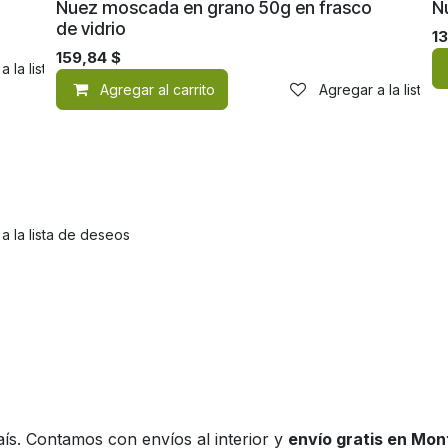
Nuez moscada en grano 50g en frasco
N
de vidrio
1
159,84
$
a la lista de deseos
Agregar al carrito
Agregar a la lista 
a la lista de deseos
ís. Contamos con envíos al interior y
envío gratis en Mo