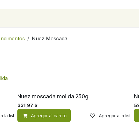
para empresas
Contáctanos
Recetas
condimentos
Nuez Moscada
ida
Nuez moscada molida 250g
N
331,97
$
5
a la lista de deseos
Agregar al carrito
Agregar a la lista 