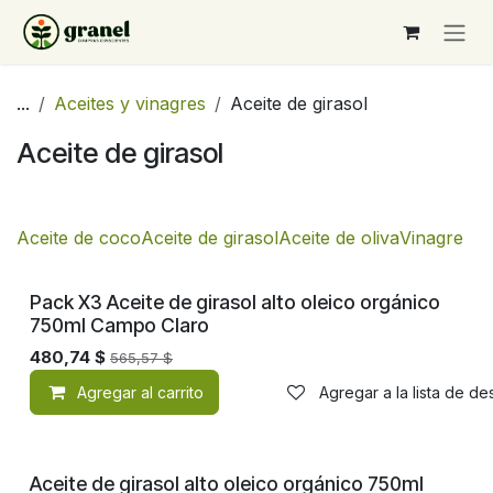
Ir al contenido
...
Aceites y vinagres
Aceite de girasol
Aceite de girasol
Aceite de coco
Aceite de girasol
Aceite de oliva
Vinagre
Pack X3 Aceite de girasol alto oleico orgánico
750ml Campo Claro
480,74
$
565,57
$
Agregar al carrito
Agregar a la lista de d
Aceite de girasol alto oleico orgánico 750ml