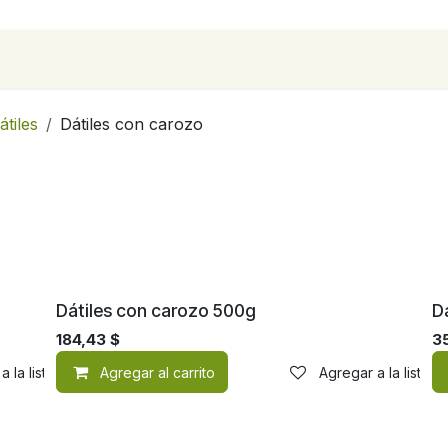
para empresas
Contáctanos
Recetas
átiles
Dátiles con carozo
Dátiles con carozo 500g
D
184,43
$
3
a la lista de deseos
Agregar al carrito
Agregar a la lista 