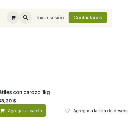
Inicia sesión
Contáctanos
átiles con carozo 1kg
58,20
$
de deseos
Agregar al carrito
Agregar a la lista de deseos