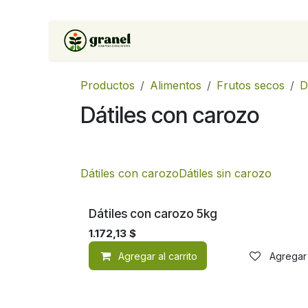
Ir al contenido
Inicio
Tienda
Soluciones 
Productos
Alimentos
Frutos secos
D
Dátiles con carozo
Dátiles con carozo
Dátiles sin carozo
Dátiles con carozo 5kg
1.172,13
$
Agregar al carrito
Agregar 