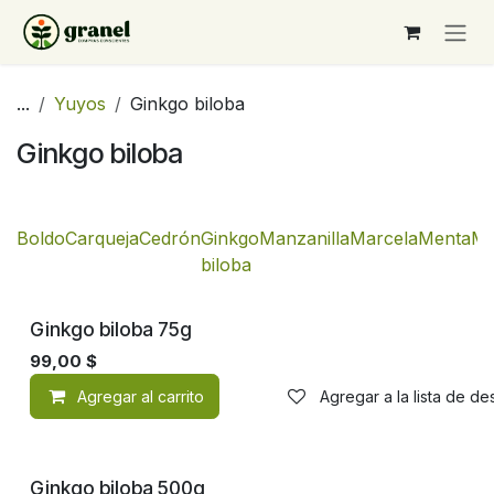
Ir al contenido
...
Yuyos
Ginkgo biloba
Ginkgo biloba
Boldo
Carqueja
Cedrón
Ginkgo
Manzanilla
Marcela
Menta
Mu
biloba
Ginkgo biloba 75g
99,00
$
Agregar al carrito
Agregar a la lista de d
Ginkgo biloba 500g