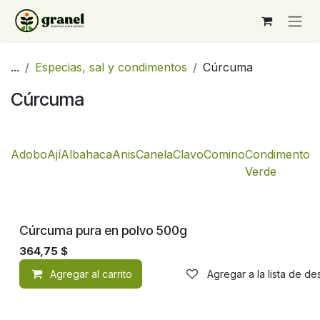
Ir al contenido
...
Especias, sal y condimentos
Cúrcuma
Cúrcuma
Adobo
Ají
Albahaca
Anis
Canela
Clavo
Comino
Condimento
C
Verde
Cúrcuma pura en polvo 500g
364,75
$
Agregar al carrito
Agregar a la lista de d