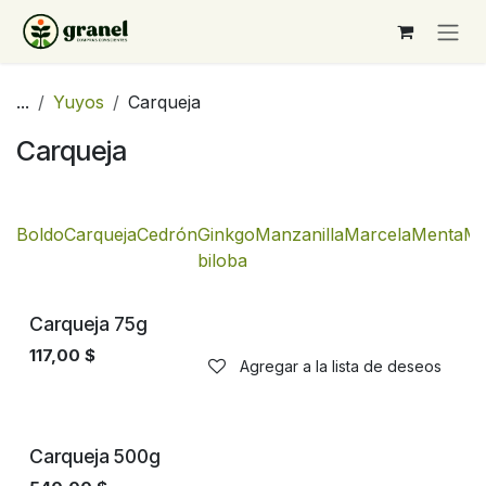
Ir al contenido
...
Yuyos
Carqueja
Carqueja
Boldo
Carqueja
Cedrón
Ginkgo
Manzanilla
Marcela
Menta
Mu
biloba
Carqueja 75g
117,00
$
Agregar a la lista de deseos
Carqueja 500g