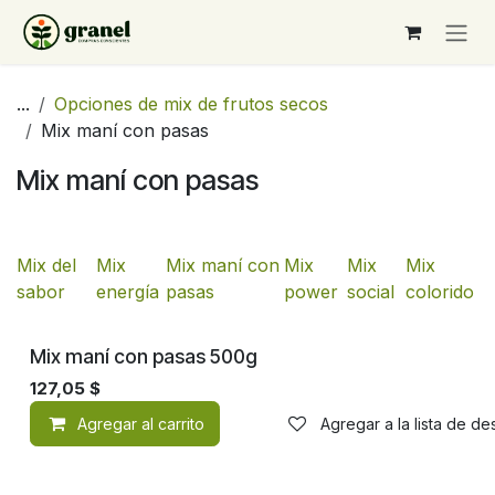
Ir al contenido
...
Opciones de mix de frutos secos
Mix maní con pasas
Mix maní con pasas
Mix del
Mix
Mix maní con
Mix
Mix
Mix
sabor
energía
pasas
power
social
colorido
Mix maní con pasas 500g
127,05
$
Agregar al carrito
Agregar a la lista de d