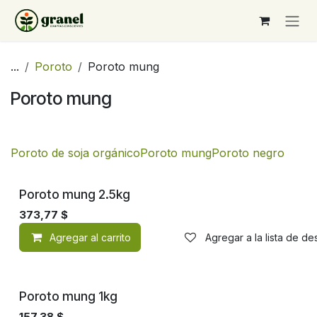
Ir al contenido
...
Poroto
Poroto mung
Poroto mung
Poroto de soja orgánico
Poroto mung
Poroto negro
Poroto mung 2.5kg
373,77
$
Agregar al carrito
Agregar a la lista de d
Poroto mung 1kg
157,38
$