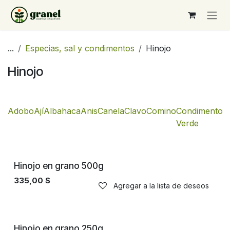
Ir al contenido
...
Especias, sal y condimentos
Hinojo
Hinojo
Adobo
Ají
Albahaca
Anis
Canela
Clavo
Comino
Condimento
C
Verde
Hinojo en grano 500g
335,00
$
Agregar a la lista de deseos
Hinojo en grano 250g