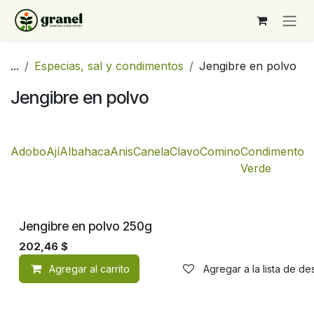
Ir al contenido
...
Especias, sal y condimentos
Jengibre en polvo
Jengibre en polvo
Adobo
Ají
Albahaca
Anis
Canela
Clavo
Comino
Condimento
C
Verde
Jengibre en polvo 250g
202,46
$
Agregar al carrito
Agregar a la lista de d