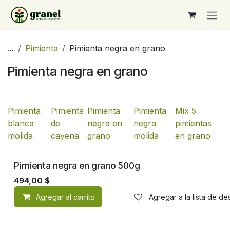
Ir al contenido
...
Pimienta
Pimienta negra en grano
Pimienta negra en grano
Pimienta
Pimienta
Pimienta
Pimienta
Mix 5
blanca
de
negra en
negra
pimientas
molida
cayena
grano
molida
en grano
Pimienta negra en grano 500g
494,00
$
Agregar al carrito
Agregar a la lista de d