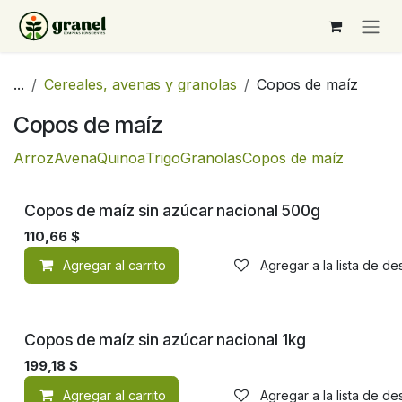
Ir al contenido
...
Cereales, avenas y granolas
Copos de maíz
Copos de maíz
Arroz
Avena
Quinoa
Trigo
Granolas
Copos de maíz
Copos de maíz sin azúcar nacional 500g
110,66
$
Agregar al carrito
Agregar a la lista de d
Copos de maíz sin azúcar nacional 1kg
199,18
$
Agregar al carrito
Agregar a la lista de d