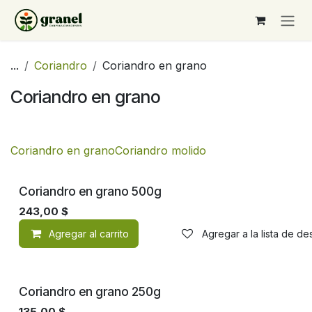
Ir al contenido
...
Coriandro
Coriandro en grano
Coriandro en grano
Coriandro en grano
Coriandro molido
Coriandro en grano 500g
243,00
$
Agregar al carrito
Agregar a la lista de d
Coriandro en grano 250g
135,00
$