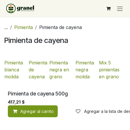
Ir al contenido
...
Pimienta
Pimienta de cayena
Pimienta de cayena
Pimienta
Pimienta
Pimienta
Pimienta
Mix 5
blanca
de
negra en
negra
pimientas
molida
cayena
grano
molida
en grano
Pimienta de cayena 500g
417,21
$
Agregar al carrito
Agregar a la lista de d