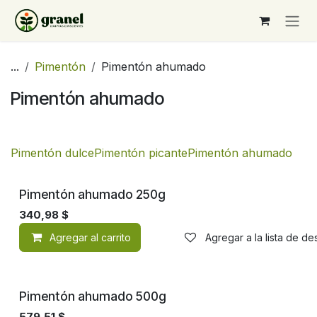
Ir al contenido
...
Pimentón
Pimentón ahumado
Pimentón ahumado
Pimentón dulce
Pimentón picante
Pimentón ahumado
Pimentón ahumado 250g
340,98
$
Agregar al carrito
Agregar a la lista de d
Pimentón ahumado 500g
579,51
$