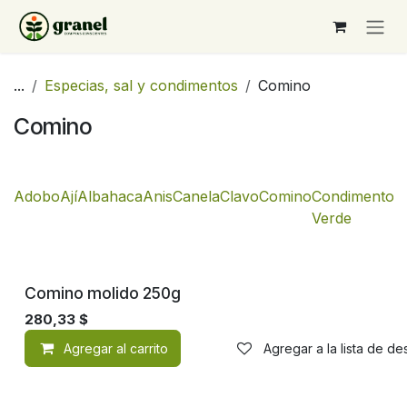
Ir al contenido
...
Especias, sal y condimentos
Comino
Comino
Adobo
Ají
Albahaca
Anis
Canela
Clavo
Comino
Condimento
C
Verde
Comino molido 250g
280,33
$
Agregar al carrito
Agregar a la lista de d