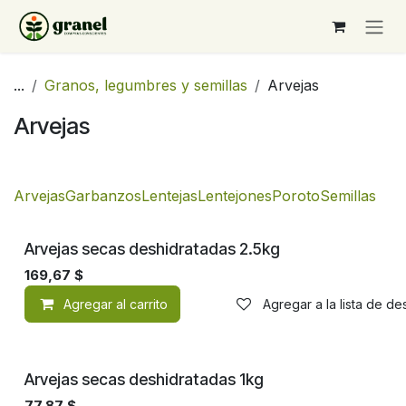
Ir al contenido
...
Granos, legumbres y semillas
Arvejas
Arvejas
Arvejas
Garbanzos
Lentejas
Lentejones
Poroto
Semillas
Arvejas secas deshidratadas 2.5kg
169,67
$
Agregar al carrito
Agregar a la lista de d
Arvejas secas deshidratadas 1kg
77,87
$