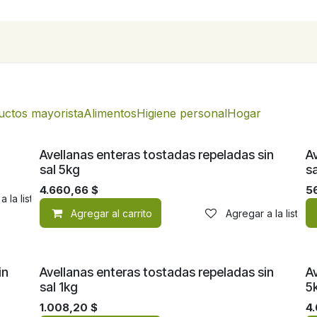
para empresas
Contáctanos
Recetas
uctos mayorista
Alimentos
Higiene personal
Hogar
Avellanas enteras tostadas repeladas sin
A
sal 5kg
s
4.660,66
$
5
a la lista de deseos
Agregar al carrito
Agregar a la lista 
in
Avellanas enteras tostadas repeladas sin
Av
sal 1kg
5
1.008,20
$
4