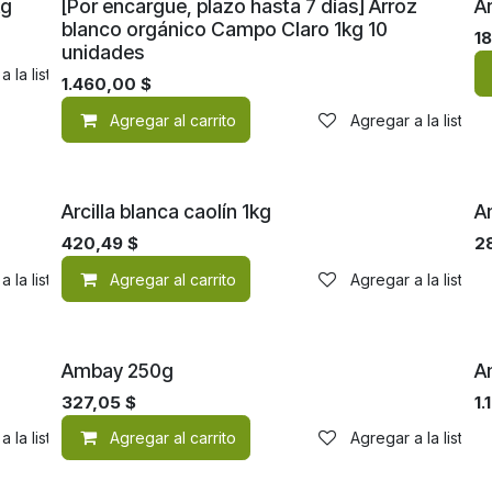
O
kg
[Por encargue, plazo hasta 7 días] Arroz
A
blanco orgánico Campo Claro 1kg 10
1
unidades
a la lista de deseos
1.460,00
$
Agregar al carrito
Agregar a la lista 
Arcilla blanca caolín 1kg
A
420,49
$
2
a la lista de deseos
Agregar al carrito
Agregar a la lista 
Ambay 250g
A
327,05
$
1.
a la lista de deseos
Agregar al carrito
Agregar a la lista 