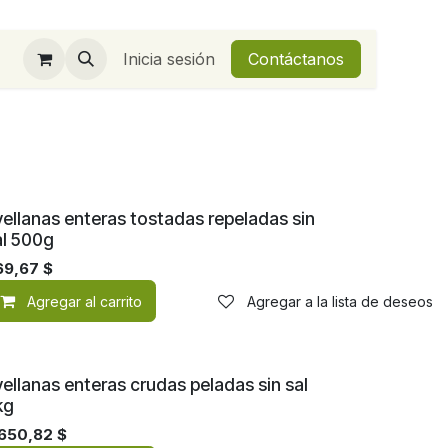
Inicia sesión
Contáctanos
vellanas enteras tostadas repeladas sin
al 500g
69,67
$
de deseos
Agregar al carrito
Agregar a la lista de deseos
ellanas enteras crudas peladas sin sal
kg
.650,82
$