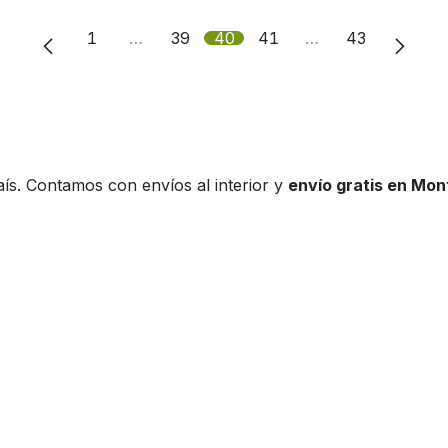
1
…
39
40
41
…
43
ís. Contamos con envíos al interior y
envío gratis en Mo