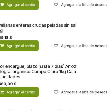
de deseos
Agregar al carrito
Agregar a la lista de deseos
ellanas enteras crudas peladas sin sal
kg
49,18
$
de deseos
Agregar al carrito
Agregar a la lista de deseos
or encargue, plazo hasta 7 días] Arroz
ntegral orgánico Campo Claro 1kg Caja
0 unidades
de deseos
.460,00
$
Agregar al carrito
Agregar a la lista de deseos