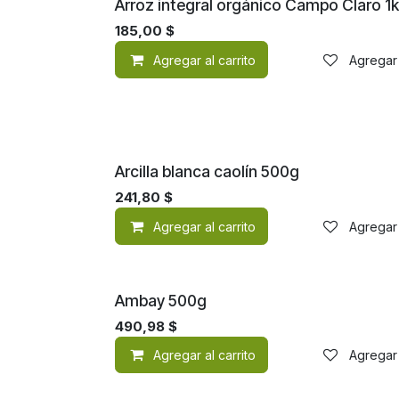
Orgánico
Arroz integral orgánico Campo Claro 1
185,00
$
Agregar al carrito
Agregar 
Arcilla blanca caolín 500g
241,80
$
Agregar al carrito
Agregar 
Ambay 500g
490,98
$
Agregar al carrito
Agregar 