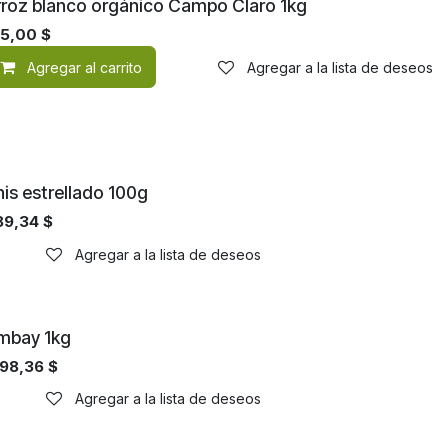
rgánico
rroz blanco orgánico Campo Claro 1kg
85,00
$
Agregar al carrito
Agregar a la lista de deseos
de deseos
nis estrellado 100g
89,34
$
de deseos
Agregar a la lista de deseos
mbay 1kg
198,36
$
de deseos
Agregar a la lista de deseos