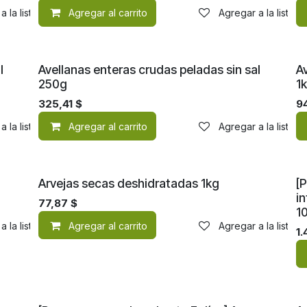
a la lista de deseos
Agregar al carrito
Agregar a la lista 
l
Avellanas enteras crudas peladas sin sal
Av
250g
1
325,41
$
9
a la lista de deseos
Agregar al carrito
Agregar a la lista 
Arvejas secas deshidratadas 1kg
[P
i
77,87
$
1
a la lista de deseos
Agregar al carrito
Agregar a la lista 
1