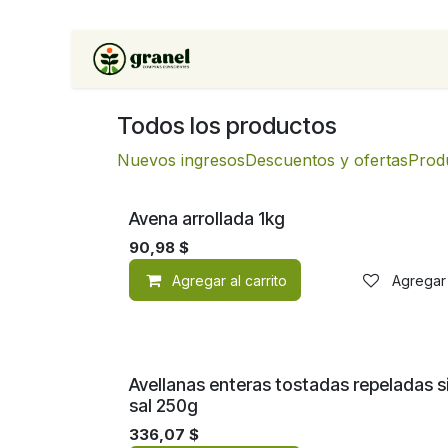
Ir al contenido
Inicio
Tienda
Soluciones 
Todos los productos
Nuevos ingresos
Descuentos y ofertas
Prod
Avena arrollada 1kg
90,98
$
Agregar al carrito
Agregar 
Avellanas enteras tostadas repeladas s
sal 250g
336,07
$